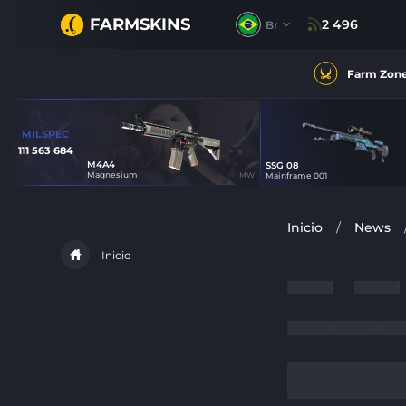
FARMSKINS
2 496
Br
Farm Zon
MILSPEC
111 563 684
M4A4
SSG 08
58
Magnesium
MW
Mainframe 001
100
Inicio
/
News
Inicio