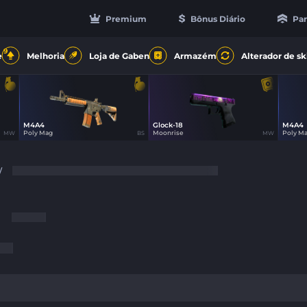
Premium
Bônus Diário
Par
9
e
Melhoria
Loja de Gaben
Armazém
Alterador de sk
M4A4
Glock-18
M4A4
14
14
Poly Mag
Moonrise
Poly M
MW
BS
MW
/