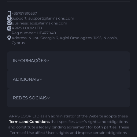
+35797810537
Support:
support@farmskins.com
Business:
ads@farmskins.com
ARPS LOOP LTD
Reg.number: HE477040
Address: Nikou Georgia 6, Agioi Omologites, 1095, Nicosia,
Cyprus
INFORMAÇÕES
TERMOS E CONDIÇÕES
DISCLAIMER
ADICIONAIS
PRIVACY POLICY
ABOUT US
FAQ
REDES SOCIAIS
POLITICA DE REEMBOLSO
CONTACT US
HISTÓRICO DO PICK’EM
ITENS
POLÍTICA DE AML
SCAM ALERTA
ARPS LOOP LTD as an administrator of the Website adopts these
Terms and Conditions
that specifies User’s rights and obligations
POLÍTICA DE COOKIES
and constitute a legally binding agreement for both parties. These
Terms of Use affect User’s rights and impose certain obligations