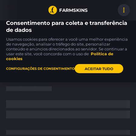
FARMSKINS
Consentimento para coleta e transferência
de dados
Usamos cookies para oferecer a você uma melhor experiência
M4A1-S
AWP
Desert Eagle
de navegação, analisar o tráfego do site, personalizar
2
33
15
Nitro
Acheron
Corinthian
BS
FT
conteúdo e anúncios direcionados ao servidor. Se continuar a
usar este site, você concorda com o uso de
Política de
cookies
Inicio
/
News
/
ACEITAR TUDO
CONFIGURAÇÕES DE CONSENTIMENTO