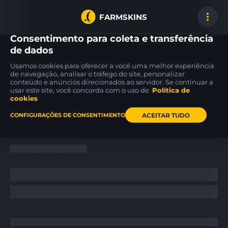
FARMSKINS
Consentimento para coleta e transferência
de dados
Usamos cookies para oferecer a você uma melhor experiência
Glock-18
Glock-18
P250
de navegação, analisar o tráfego do site, personalizar
1
22
75
Umbral Rabbit
Block-18
Re.built
WW
FT
conteúdo e anúncios direcionados ao servidor. Se continuar a
usar este site, você concorda com o uso de
Política de
cookies
Inicio
/
News
/
ACEITAR TUDO
CONFIGURAÇÕES DE CONSENTIMENTO