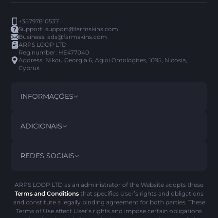
+35797810537
Support:
support@farmskins.com
Business:
ads@farmskins.com
ARPS LOOP LTD
Reg.number: HE477040
Address: Nikou Georgia 6, Agioi Omologites, 1095, Nicosia,
Cyprus
INFORMAÇÕES
TERMOS E CONDIÇÕES
DISCLAIMER
ADICIONAIS
PRIVACY POLICY
ABOUT US
FAQ
REDES SOCIAIS
POLITICA DE REEMBOLSO
CONTACT US
HISTÓRICO DO PICK’EM
ITENS
POLÍTICA DE AML
SCAM ALERTA
ARPS LOOP LTD as an administrator of the Website adopts these
Terms and Conditions
that specifies User’s rights and obligations
POLÍTICA DE COOKIES
and constitute a legally binding agreement for both parties. These
Terms of Use affect User’s rights and impose certain obligations