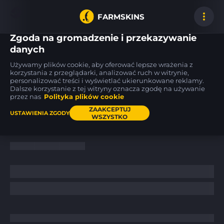
FARMSKINS
Zgoda na gromadzenie i przekazywanie
danych
Używamy plików cookie, aby oferować lepsze wrażenia z
AWP
M4A1-S
SG 553
korzystania z przeglądarki, analizować ruch w witrynie,
27
27
38
Pit Viper
Flashback
Cyberforce
MW
WW
personalizować treści i wyświetlać ukierunkowane reklamy.
Dalsze korzystanie z tej witryny oznacza zgodę na używanie
przez nas
Polityka plików cookie
Pulpit
/
News
/
ZAAKCEPTUJ
USTAWIENIA ZGODY
WSZYSTKO