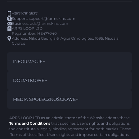
+35797810537
Support:
support@farmskins.com
Business:
ads@farmskins.com
ARPS LOOP LTD
Reg.number: HE477040
Address: Nikou Georgia 6, Agioi Omologites, 1095, Nicosia,
Cyprus
INFORMACJE
REGULAMIN
DISCLAIMER
DODATKOWE
PRIVACY POLICY
ABOUT US
FAQ
MEDIA SPOŁECZNOŚCIOWE
POLITYKA ZWROTÓW
CONTACT US
HISTORIA PICK’EM
PRZEDMIOTY
POLITYKA AML
SCAM OSTRZEŻENIE
ARPS LOOP LTD as an administrator of the Website adopts these
Terms and Conditions
that specifies User’s rights and obligations
POLITYKA PLIKÓW COOKIE
and constitute a legally binding agreement for both parties. These
Terms of Use affect User’s rights and impose certain obligations