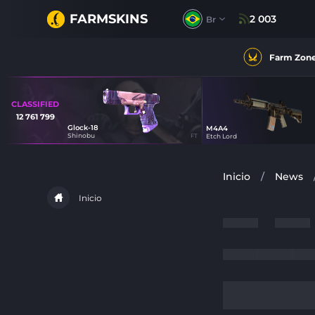
FARMSKINS
2 003
Br
Farm Zon
CLASSIFIED
12 761 799
Glock-18
M4A4
50
Shinobu
FT
Etch Lord
53
Inicio
/
News
Inicio