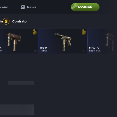
ASSINAR
ceiro
News
in
Contrato
0
Tec-9
MAC-10
17
17
17
ox
Rebel
Light Box
BS
FT