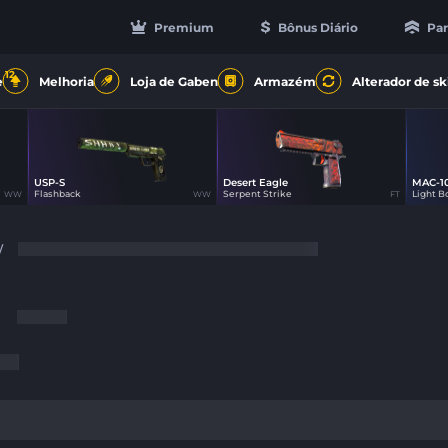
Premium
Bônus Diário
Par
12
e
Melhoria
Loja de Gaben
Armazém
Alterador de sk
USP-S
Desert Eagle
MAC-1
50
50
Flashback
Serpent Strike
Light B
WW
WW
FT
/