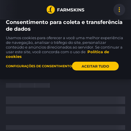
FARMSKINS
Consentimento para coleta e transferência
de dados
Usamos cookies para oferecer a você uma melhor experiência
M4A4
AWP
AK-47
de navegação, analisar o tráfego do site, personalizar
45
45
45
Choppa
Capillary
Uncharted
MW
FT
conteúdo e anúncios direcionados ao servidor. Se continuar a
usar este site, você concorda com o uso de
Política de
cookies
Inicio
/
News
/
ACEITAR TUDO
CONFIGURAÇÕES DE CONSENTIMENTO