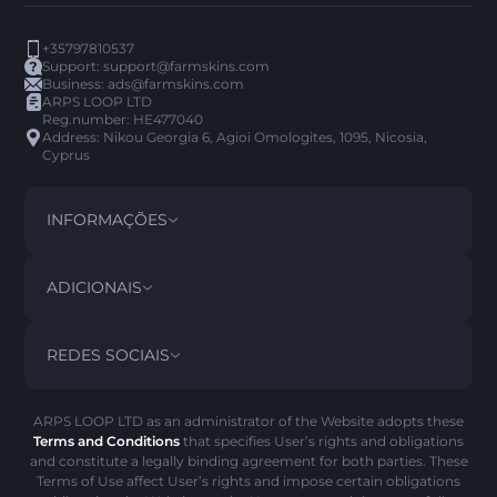
+35797810537
Support:
support@farmskins.com
Business:
ads@farmskins.com
ARPS LOOP LTD
Reg.number: HE477040
Address: Nikou Georgia 6, Agioi Omologites, 1095, Nicosia,
Cyprus
INFORMAÇÕES
TERMOS E CONDIÇÕES
DISCLAIMER
ADICIONAIS
PRIVACY POLICY
ABOUT US
FAQ
REDES SOCIAIS
POLITICA DE REEMBOLSO
CONTACT US
HISTÓRICO DO PICK’EM
ITENS
POLÍTICA DE AML
SCAM ALERTA
ARPS LOOP LTD as an administrator of the Website adopts these
Terms and Conditions
that specifies User’s rights and obligations
POLÍTICA DE COOKIES
and constitute a legally binding agreement for both parties. These
Terms of Use affect User’s rights and impose certain obligations